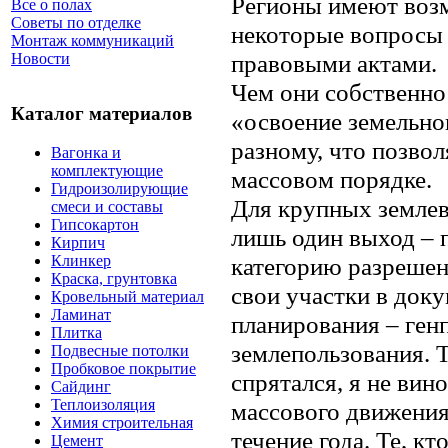
Регионы имеют воз
Все о полах
Советы по отделке
некоторые вопросы
Монтаж коммуникаций
правовыми актами.
Новости
Чем они собственно
Каталог материалов
«освоение земельног
разному, что позвол
Вагонка и
комплектующие
массовом порядке.
Гидроизолирующие
Для крупных землев
смеси и составы
Гипсокартон
лишь один выход – 
Кирпич
категорию разрешен
Клинкер
Краска, грунтовка
свои участки в док
Кровельный материал
Ламинат
планирования – ген
Плитка
землепользования. Т
Подвесные потолки
Пробковое покрытие
спрятался, я не вин
Сайдинг
Теплоизоляция
массового движения
Химия строительная
течение года. Те, кт
Цемент