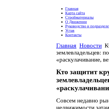
Главная
Карта сайта
Стройматериалы
О Движении
Руководство и подраздел
Устав
Контакты
Главная
Новости
К
землевладельцев: п
«раскулачивание, в
Кто защитит к
землевладельцев
«раскулачивани
Совсем недавно рын
недвижимости затаи