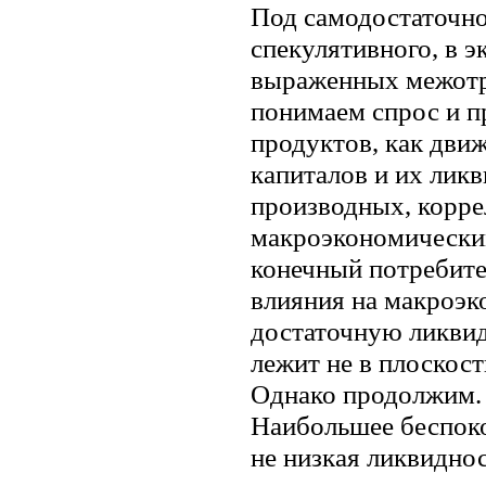
Под самодостаточно
спекулятивного, в э
выраженных межотр
понимаем спрос и 
продуктов, как дви
капиталов и их лик
производных, корр
макроэкономическим
конечный потребите
влияния на макроэ
достаточную ликвид
лежит не в плоскост
Однако продолжим.
Наибольшее беспоко
не низкая ликвиднос