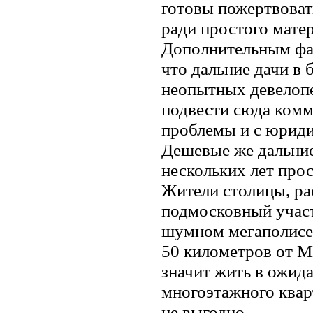
готовы пожертвова
ради простого матер
Дополнительным фак
что дальние дачи в 
неопытных девелопе
подвести сюда комм
проблемы и с юриди
Дешевые же дальние
нескольких лет про
Жители столицы, р
подмосковный участ
шумном мегаполисе,
50 километров от М
значит жить в ожид
многоэтажного кварт
не выгодно.