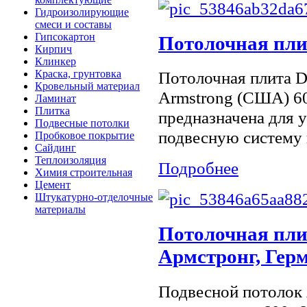
Гидроизолирующие
смеси и составы
Гипсокартон
Потолочная пл
Кирпич
Клинкер
Краска, грунтовка
Потолочная плита 
Кровельный материал
Armstrong (США) 60
Ламинат
Плитка
предназначена для у
Подвесные потолки
подвесную систему 
Пробковое покрытие
Сайдинг
Теплоизоляция
Подробнее
Химия строительная
Цемент
Штукатурно-отделочные
материалы
Потолочная пли
Армстронг, Гер
Подвесной потолок 