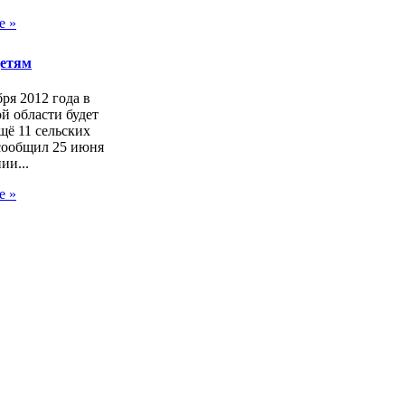
е »
детям
бря 2012 года в
й области будет
щё 11 сельских
сообщил 25 июня
ии...
е »