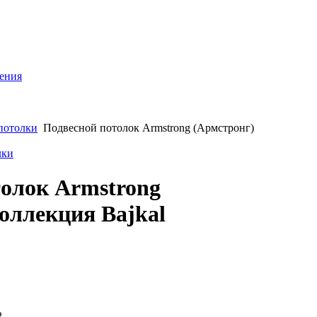
ления
потолки
Подвесной потолок Armstrong (Армстронг)
лки
толок Armstrong
оллекция Bajkal
2