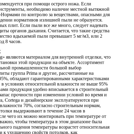
комендуется при помощи острого ножа. Если
инструменты, необходимо наличие местной вытяжной
 «Нормами по контролю за веществами, опасными для
людении нормативов излишней пыли не образуется.
ных плит. Если пыли все же много, следует надевать
иты органов дыхания. Считается, что такие средства
чество вдыхаемой пыли превышает 5 мг/мЗ, или 2
од 8 часов.
Е
g» являются материалом для внутренней отделки, что
становки этой продукции на объекте. Ассортимент
тельной промышленности большой выбор
иты группа Prima и другие, рассчитанные на
95%, обладают гарантированными характеристиками
и в условиях относительной влажности не выше 95%
ствами продукция удобно вписывается в строительный
апас прочности при изменении условий во время и
ra, Cortega и дизайнерские эксплуатируются при
влажности 70%, согласно строительным нормам,
толки выдерживают в течение 24 часов в
ле чего их можно монтировать при температуре от
 важно, чтобы температура в этом диапазоне была
льного падения температуры возрастет относительная
и к ухудшению свойств потолков, как