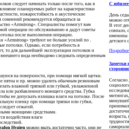
ков следует начинать только после того, как в
С юбилее
 влияние планируемых работ на характеристики
астности, пожаростойкость и акустические
День седь
и сомнений рекомендуется обращаться за
можно отм
ьство «Armstrong». Специалисты помогут вам
В этот де
мой операции по обслуживанию и дадут советы
совпало, 
потолка после выполнения операции.
именины 
 «Armstrong» требуют не больше усилий по .
детского с
е потолки. Однако, если потребность в
т, то для дальнейшей эксплуатации потолков и
Подробне
 внешнего вида необходимо следовать определенным
Заметки 
сторонни
вшуюся на поверхности, при помощи мягкой щетки.
Согласно
е пятна и пр. можно удалить обычным резиновым
социолог
делать влажной тряпкой или губкой, увлажненной
исследов
ла или разбавленного моющего средства. Губка
митингах
тобы не допускать излишка влаги на потолке. После
минувшей
ыльную пленку при помощи тряпки или губки,
принимал
следует отжатой.
достаточ
ивными моющими средствами.
возраста
тся воздействия влаги
трудности
оследствий.
самореали
rafon Hygien
можно мыть достаточно часто, они не