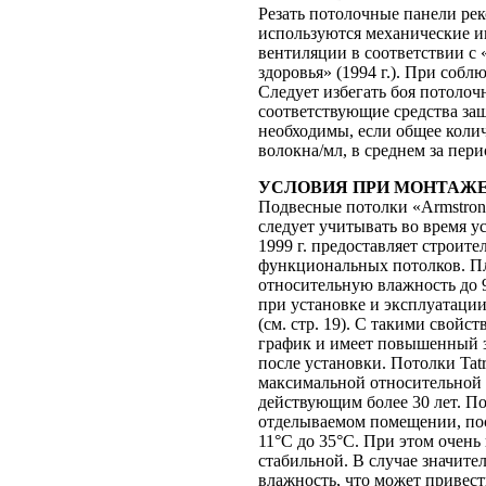
Резать потолочные панели ре
используются механические 
вентиляции в соответствии с
здоровья» (1994 г.). При соб
Следует избегать боя потолоч
соответствующие средства защ
необходимы, если общее коли
волокна/мл, в среднем за пери
УСЛОВИЯ ПРИ МОНТАЖ
Подвесные потолки «Armstron
следует учитывать во время у
1999 г. предоставляет строи
функциональных потолков. Пл
относительную влажность до 
при установке и эксплуатаци
(см. стр. 19). С такими свой
график и имеет повышенный з
после установки. Потолки Tat
максимальной относительной 
действующим более 30 лет. По
отделываемом помещении, пос
11°С до 35°С. При этом очень
стабильной. В случае значите
влажность, что может привест