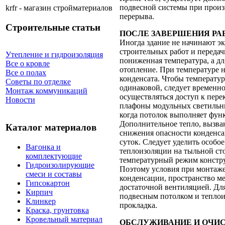
подвесной системы при произ
krfr - магазин стройматериалов
перерыва.
Строительные статьи
ПОСЛЕ ЗАВЕРШЕНИЯ РА
Иногда здание не начинают эк
строительных работ и передач
Утепление и гидроизоляция
пониженная температура, а д
Все о кровле
отопление. При температуре 
Все о полах
конденсата. Чтобы температур
Советы по отделке
одинаковой, следует временно
Монтаж коммуникаций
осуществляться доступ к пер
Новости
плафоны модульных светильни
когда потолок выполняет фун
Дополнительное тепло, вызван
Каталог материалов
снижения опасности конденса
суток. Следует уделить особо
Вагонка и
теплоизоляции на тыльной ст
комплектующие
температурный режим констр
Гидроизолирующие
Поэтому условия при монтаже 
смеси и составы
конденсации, пространство м
Гипсокартон
достаточной вентиляцией. Дл
Кирпич
подвесным потолком и теплои
Клинкер
прокладка.
Краска, грунтовка
Кровельный материал
ОБСЛУЖИВАНИЕ И ОЧИ