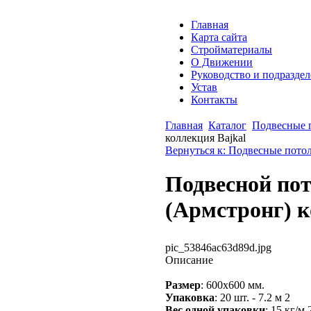
Главная
Карта сайта
Стройматериалы
О Движении
Руководство и подразде
Устав
Контакты
Главная
Каталог
Подвесные 
коллекция Bajkal
Вернуться к: Подвесные пото
Подвесной по
(Армстронг) к
pic_53846ac63d89d.jpg
Описание
Размер
: 600х600 мм.
Упаковка
: 20 шт. - 7.2 м 2
Вес одной упаковки
: 15 кг/м 