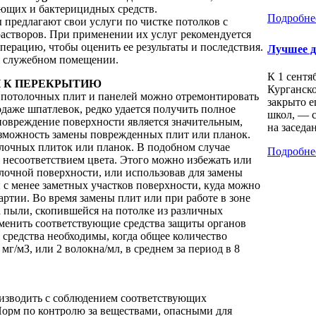
ющих и бактерицидных средств.
Подробне
предлагают свои услуги по чистке потолков с
астворов. При применении их услуг рекомендуется
ерацию, чтобы оценить ее результаты и последствия.
Лучшее 
в служебном помещении.
К 1 сентя
П К ПЕРЕКРЫТИЮ
Курганско
 потолочных плит и панелей можно отремонтировать
закрыто е
аже шпатлевок, редко удается получить полное
школ, — 
 повреждение поверхности является значительным,
на заседан
озможность замены поврежденных плит или планок.
олочных плиток или планок. В подобном случае
Подробне
 несоответствием цвета. Этого можно избежать или
лочной поверхности, или использовав для замены
с менее заметных участков поверхности, куда можно
артии. Во время замены плит или при работе в зоне
а пыли, скопившейся на потолке из различных
менить соответствующие средства защиты органов
е средства необходимы, когда общее количество
г/мЗ, или 2 волокна/мл, в среднем за период в 8
изводить с соблюдением соответствующих
Норм по контролю за веществами, опасными для