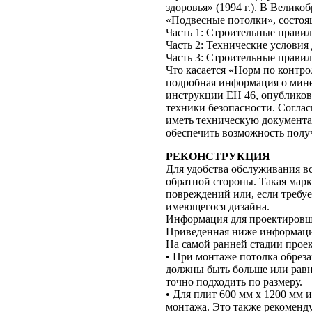
здоровья» (1994 г.). В Велико
«Подвесные потолки», состоящ
Часть 1: Строительные правил
Часть 2: Технические условия
Часть 3: Строительные прави
Что касается «Норм по контро
подробная информация о мине
инструкции ЕН 46, опубликов
техники безопасности. Согла
иметь техническую документац
обеспечить возможность полу
РЕКОНСТРУКЦИЯ
Для удобства обслуживания в
обратной стороны. Такая марк
повреждений или, если требуе
имеющегося дизайна.
Информация для проектиров
Приведенная ниже информаци
На самой ранней стадии прое
• При монтаже потолка обрез
должны быть больше или рав
точно подходить по размеру.
• Для плит 600 мм х 1200 мм 
монтажа. Это также рекоменду