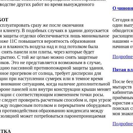
водстве других работ во время вынужденного
О чиновн
БОТ
Сегодня 
сплуатировать сразу же после окончания
один выпу
и клиенту. В подобных случаях в здании допускается
обходится
ля защиты отделки обеспечивается лишь минимальное
расхищен
ниже 11С повышается вероятность образования
нашими «
а и влажность воздуха над и под потолком была
начиная о
 снять панели или плиты, через которые будет
Подробне
екрытию. С той же целью можно снять защитные
ков. Это не представляется возможным в случае,
кцию пассивной противопожарной защиты здания.
Пятая вл
ное прогревом от солнца, требует дисперсии для
ции при наступлении сумерек или в темное время
После бе
е внимание ситуациям, когда наличие дополнительной
мытарств
ороне панелей или внутри конструкции крыши меняет
кабинета
укции с соответствующим изменением точки росы.
приёмным
следует проверить расчетным способом и, при угрозе
юристам 
ежду подвесным потолком и перекрытием оборудовать
поисках с
я противодействия образованию конденсата между
моя знаком
золяцией может потребоваться паронепроницаемая
Подробне
СТКА