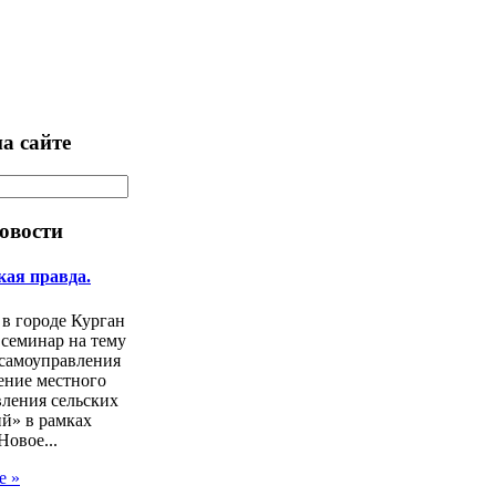
а сайте
овости
кая правда.
 в городе Курган
 семинар на тему
 самоуправления
ение местного
ления сельских
й» в рамках
Новое...
е »