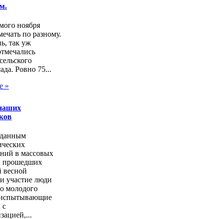
м.
мого ноября
ечать по разному.
нь, так уж
отмечались
сельского
ада. Ровно 75...
е »
наших
ков
 данным
ических
аний в массовых
, прошедших
 весной
и участие люди
но молодого
, испытывающие
 с
зацией,...