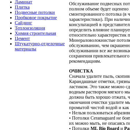
Ламинат
Обслуживание подвесных потол
Плитка
полном объеме будет оценено
Подвесные потолки
смонтированного потолка (в ч
Пробковое покрытие
характеристики). При наличи
Сайдинг
консультацией в представител
Теплоизоляция
определить влияние планируе
Химия строительная
относительно характеристик 
Цемент
Минераловолокнистые потолки
Штукатурно-отделочные
обслуживанию, чем окрашенны
материалы
обслуживании все же возникае
сохранения привлекательного
рекомендациям.
ОЧИСТКА
Сначала удалите пыль, скопи
Карандашные отметки, грязны
ластиком. Это также можно с
водным раствором мягкого мы
должна быть хорошо отжата, ч
окончания очистки удалите м
промытой чистой водой и как 
• Нельзя пользоваться абраз
• Потолки Ceramaguard не боя
их можно мыть, не опасаясь п
• Потолки
ML Bio Board
и
Pa