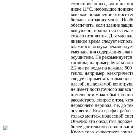
смонтированных, так и несмо
ниже 11°С, небольшое пониж
высокое повышение относител
больше эта зависимость. Нео
обеспечить, если здание защи
высушено, полностью остекле
сухого отопления. Для умень
дневное время следует испол
влажного воздуха рекомендуе
уменьшения содержания влаги
осушители. Не рекомендуется
топлива, например,бутана ил
2,2 литра воды на каждые 500
тепло, например, электричест
следует применять только дл
влагой, выделяемой конструк
не имеет достаточного запаса 
помещении может быстро пони
рассмотреть вопрос о том, чт
нерабочего периода, т.е. до т
осушения. Если график работ 
только монтаж подвесной сист
Обычно это обходится дороже 
более длительного пользован
Кроме того, существует допо