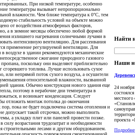
нтированных. При низкой температуре, особенно
ение температуры вызывает непропорционально
ьной влажности. Чем ближе температура к 0°С, тем
бходимую стабильность условий на объекте можно
щено от воздействия атмосферных факторов,
но, а в зимние месяцы обеспечено любой формой
шения излишнего нагревания солнечными лучами в
Найти н
ьзовать интенсивную вентиляцию. Для рассеивания
тся применение регулируемой вентиляции. Для
 в воздухе в здании рекомендуются механические
 непосредственное сжигание природного газового
Наши н
и пропана, поскольку они выделяют приблизительно
 г сгоревшего топлива. Лучше использовать сухое
во, или непрямой поток сухого воздуха, а осушители
Деревенс
я уменьшения относительной влажности, вызванной
цией здания. Обычно конструкция нового здания еще
24 ноября
тепла, поэтому в нерабочие дни температура в
состоялся
жаться, и возникает конденсация. Следует
местного
обы отложить монтаж потолка до окончания
«Становл
ех пор, пока не будет подключена система отопления и
самоуправ
не допускает такой отсрочки, можно выполнить
территори
емы, а укладку плит или панелей провести позже.
проекта «
в силу возрастания трудозатрат и необходимости
ия строительными лесами и другим оборудованием.
Подробне
лнительная опасность повреждения смонтированной