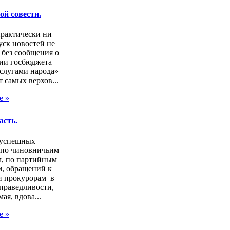
ой совести.
практически ни
ск новостей не
 без сообщения о
ии госбюджета
слугами народа»
т самых верхов...
е »
асть.
зуспешных
 по чиновничьим
м, по партийным
, обращений к
и прокурорам в
праведливости,
ая, вдова...
е »