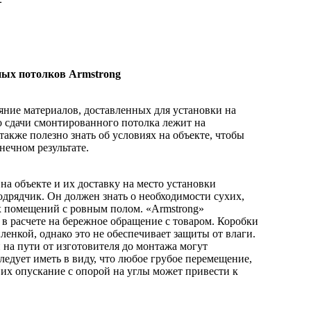
ных потолков Armstrong
ояние материалов, доставленных для установки на
о сдачи смонтированного потолка лежит на
акже полезно знать об условиях на объекте, чтобы
нечном результате.
а объекте и их доставку на место установки
дрядчик. Он должен знать о необходимости сухих,
х помещений с ровным полом. «Armstrong»
в расчете на бережное обращение с товаром. Коробки
енкой, однако это не обеспечивает защиты от влаги.
на пути от изготовителя до монтажа могут
следует иметь в виду, что любое грубое перемещение,
их опускание с опорой на углы может привести к