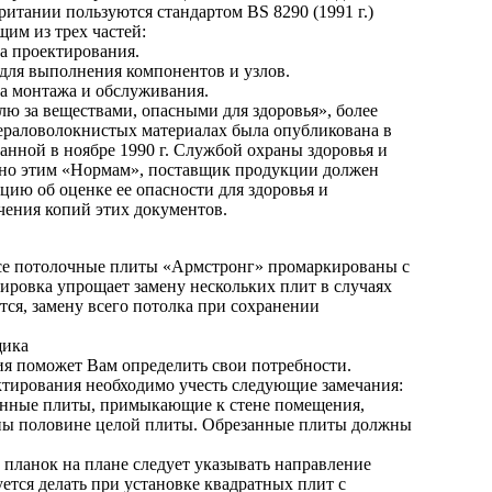
британии пользуются стандартом BS 8290 (1991 г.)
им из трех частей:
а проектирования.
 для выполнения компонентов и узлов.
ла монтажа и обслуживания.
лю за веществами, опасными для здоровья», более
раловолокнистых материалах была опубликована в
анной в ноябре 1990 г. Службой охраны здоровья и
сно этим «Нормам», поставщик продукции должен
ию об оценке ее опасности для здоровья и
чения копий этих документов.
се потолочные плиты «Армстронг» промаркированы с
ировка упрощает замену нескольких плит в случаях
тся, замену всего потолка при сохранении
щика
я поможет Вам определить свои потребности.
ктирования необходимо учесть следующие замечания:
анные плиты, примыкающие к стене помещения,
ны половине целой плиты. Обрезанные плиты должны
и планок на плане следует указывать направление
ется делать при установке квадратных плит с