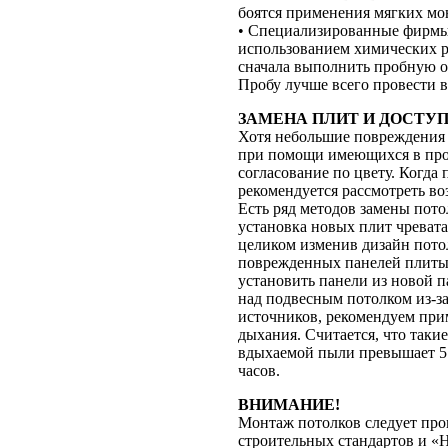
боятся применения мягких мо
• Специализированные фирмы 
использованием химических р
сначала выполнить пробную оп
Пробу лучше всего провести 
ЗАМЕНА ПЛИТ И ДОСТУ
Хотя небольшие повреждения
при помощи имеющихся в прод
согласование по цвету. Когда
рекомендуется рассмотреть в
Есть ряд методов замены пот
установка новых плит чревата
целиком изменив дизайн пото
поврежденных панелей плиты 
установить панели из новой п
над подвесным потолком из-з
источников, рекомендуем при
дыхания. Считается, что таки
вдыхаемой пыли превышает 5 м
часов.
ВНИМАНИЕ!
Монтаж потолков следует про
строительных стандартов и «