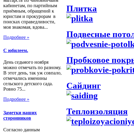
мытарств по чиновничьим
кабинетам, по партийным
Плитка
приёмным, обращений к
юристам и прокурорам в
поисках справедливости,
моя знакомая, вдова...
Подвесные пото
Подробнее »
С юбилеем.
Пробковое покр
День седьмого ноября
можно отмечать по разному.
В этот день, так уж совпало,
отмечались именины
Сайдинг
сельского детского сада.
Ровно 75...
Подробнее »
Теплоизоляция
Заметки наших
сторонников
Согласно данным