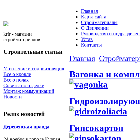
Главная
Карта сайта
Стройматериалы
О Движении
Руководство и подразделен
krfr - магазин
Устав
стройматериалов
Контакты
Строительные статьи
Главная
Стройматер
Утепление и гидроизоляция
Вагонка и комп
Все о кровле
Все о полах
Советы по отделке
Монтаж коммуникаций
Новости
Гидроизолирующ
Релиз новостей
Гипсокартон
Деревенская правда.
24 ноября в городе Курган