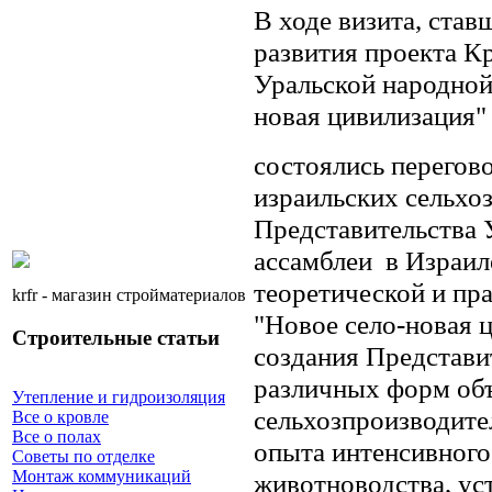
В ходе визита, став
развития проекта К
Уральской народной
новая цивилизация" (
состоялись перегов
израильских сельхо
Представительства 
ассамблеи в Израил
теоретической и пр
krfr - магазин стройматериалов
"Новое село-новая 
Строительные статьи
создания Представи
различных форм об
Утепление и гидроизоляция
сельхозпроизводите
Все о кровле
Все о полах
опыта интенсивного
Советы по отделке
Монтаж коммуникаций
животноводства, ус