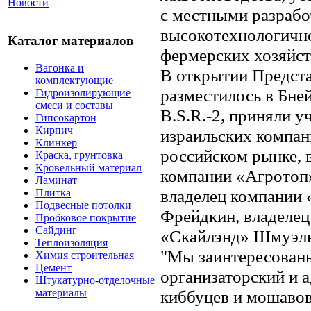
Новости
с местными разрабо
высокотехнологично
Каталог материалов
фермерских хозяйст
Вагонка и
В открытии Предста
комплектующие
разместилось в Бне
Гидроизолирующие
смеси и составы
B.S.R.-2, приняли у
Гипсокартон
Кирпич
израильских компан
Клинкер
российском рынке, 
Краска, грунтовка
Кровельный материал
компании «Агротоп»
Ламинат
владелец компании 
Плитка
Подвесные потолки
Фрейдкин, владелец
Пробковое покрытие
Сайдинг
«Скайлэнд» Шмуэль
Теплоизоляция
"Мы заинтересованы
Химия строительная
Цемент
организаторский и 
Штукатурно-отделочные
киббуцев и мошавов
материалы