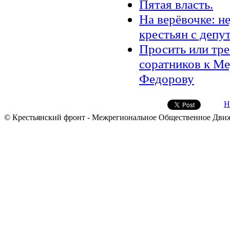
Пятая власть.
На верёвочке: н
крестьян с депу
Просить или тр
соратников к М
Федорову
Н
© Крестьянский фронт - Межрегиональное Общественное Дви