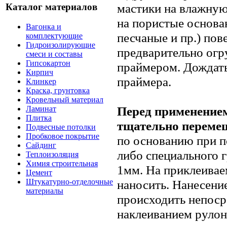
мастики на влажную
Каталог материалов
на пористые основа
Вагонка и
песчаные и пр.) по
комплектующие
Гидроизолирующие
предварительно ог
смеси и составы
Гипсокартон
праймером. Дождат
Кирпич
праймера.
Клинкер
Краска, грунтовка
Кровельный материал
Перед применение
Ламинат
Плитка
тщательно переме
Подвесные потолки
Пробковое покрытие
по основанию при п
Сайдинг
либо специального 
Теплоизоляция
Химия строительная
1мм. На приклеивае
Цемент
Штукатурно-отделочные
наносить. Нанесени
материалы
происходить непоср
наклеиванием рулон