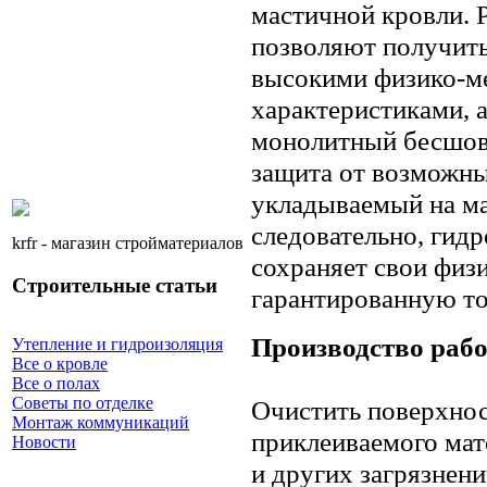
мастичной кровли. 
позволяют получить
высокими физико-м
характеристиками, 
монолитный бесшов
защита от возможны
укладываемый на ма
следовательно, гид
krfr - магазин стройматериалов
сохраняет свои физ
Строительные статьи
гарантированную т
Производство раб
Утепление и гидроизоляция
Все о кровле
Все о полах
Советы по отделке
Очистить поверхнос
Монтаж коммуникаций
приклеиваемого мате
Новости
и других загрязнени