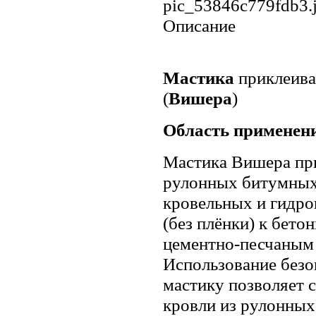
pic_53846c779fdb3.
Описание
Мастика
приклеи
(
Вишера
)
Область применен
Мастика Вишера пр
рулонных битумных
кровельных и гидр
(без плёнки) к бето
цементно-песчаным 
Использование безо
мастику позволяет 
кровли из рулонных