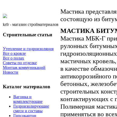
Мастика представля
состоящую из битум
krfr - магазин стройматериалов
МАСТИКА БИТУ
Строительные статьи
Мастика МБК-Г при
рулонных битумных
Утепление и гидроизоляция
гидроизоляционных 
Все о кровле
Все о полах
мастичных кровель,
Советы по отделке
в качестве обмазоч
Монтаж коммуникаций
Новости
антикоррозийного п
бетонных, железобе
Каталог материалов
строительных конст
Вагонка и
контактирующих с 
комплектующие
Полимерная мастик
Гидроизолирующие
смеси и составы
применяться во все
Гипсокартон