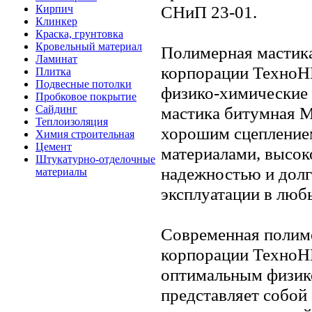
СНиП 23-01.
Кирпич
Клинкер
Краска, грунтовка
Кровельный материал
Полимерная мастика
Ламинат
корпорации ТехноН
Плитка
Подвесные потолки
физико-химические 
Пробковое покрытие
Сайдинг
мастика битумная М
Теплоизоляция
хорошим сцепление
Химия строительная
Цемент
материалами, высок
Штукатурно-отделочные
надежностью и дол
материалы
эксплуатации в люб
Современная полиме
корпорации ТехноН
оптимальным физик
представляет собой