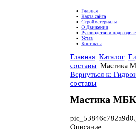
Главная
Карта сайта
Стройматериалы
О Движении
Руководство и подраздел
Устав
Контакты
Главная
Каталог
Ги
составы
Мастика 
Вернуться к: Гидро
составы
Мастика МБК
pic_53846c782a9d0.
Описание