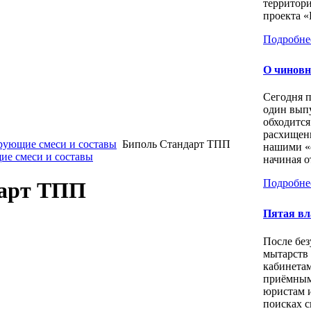
территори
проекта «
Подробне
О чиновн
Сегодня 
один выпу
обходится
расхищен
рующие смеси и составы
Биполь Стандарт ТПП
нашими «
ие смеси и составы
начиная о
Подробне
дарт ТПП
Пятая вл
После бе
мытарств
кабинета
приёмным
юристам 
поисках с