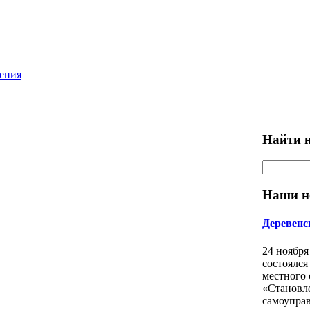
ления
Найти н
Наши н
Деревенс
24 ноября
состоялся
местного
«Становл
самоуправ