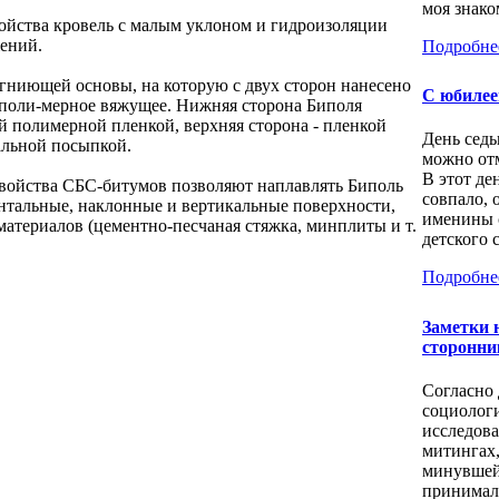
моя знаком
ройства кровель с малым уклоном и гидроизоляции
ений.
Подробне
егниющей основы, на которую с двух сторон нанесено
С юбилее
поли-мерное вяжущее. Нижняя сторона Биполя
й полимерной пленкой, верхняя сторона - пленкой
День седь
альной посыпкой.
можно отм
В этот де
войства СБС-битумов позволяют наплавлять Биполь
совпало, 
нтальные, наклонные и вертикальные поверхности,
именины 
атериалов (цементно-песчаная стяжка, минплиты и т.
детского с
Подробне
Заметки 
сторонни
Согласно
социолог
исследов
митингах
минувшей
принимал