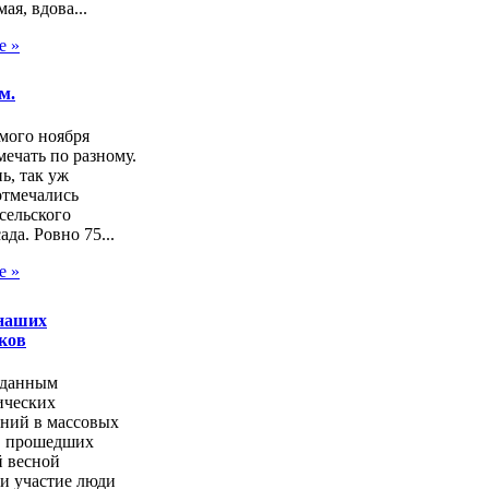
ая, вдова...
е »
м.
мого ноября
ечать по разному.
нь, так уж
отмечались
сельского
ада. Ровно 75...
е »
наших
ков
 данным
ических
аний в массовых
, прошедших
 весной
и участие люди