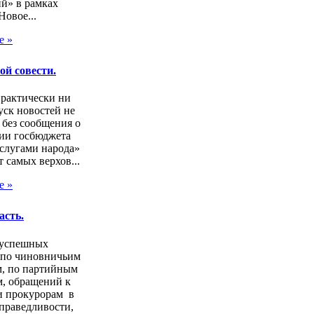
й» в рамках
Новое...
е »
ой совести.
практически ни
ск новостей не
 без сообщения о
ии госбюджета
слугами народа»
т самых верхов...
е »
асть.
зуспешных
 по чиновничьим
м, по партийным
, обращений к
и прокурорам в
праведливости,