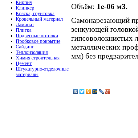
Кирпич
Объём:
1e-06 м3.
Клинкер
Краска, грунтовка
Самонарезающий п
Кровельный материал
Ламинат
зенкующей головкой
Плитка
Подвесные потолки
гипсоволокнистых л
Пробковое покрытие
металлических проф
Сайдинг
Теплоизоляция
мм) без предварител
Химия строительная
Цемент
Штукатурно-отделочные
материалы