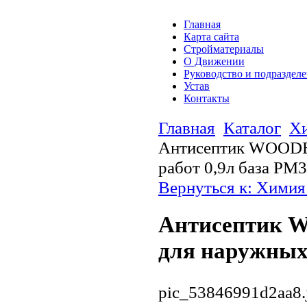
Главная
Карта сайта
Стройматериалы
О Движении
Руководство и подраздел
Устав
Контакты
Главная
Каталог
Хи
Антисептик WOODE
работ 0,9л база РМ3
Вернуться к: Химия
Антисептик
для наружных 
pic_53846991d2aa8.