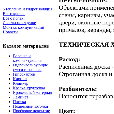
Объектами примене
Утепление и гидроизоляция
стены, карнизы, уч
Все о кровле
Все о полах
двери, оконные пер
Советы по отделке
Монтаж коммуникаций
причалов, веранды, 
Новости
ТЕХНИЧЕСКАЯ 
Каталог материалов
Вагонка и
Расход:
комплектующие
Гидроизолирующие
Распиленная доска - 
смеси и составы
Cтроганная доска и б
Гипсокартон
Кирпич
Клинкер
Разбавитель:
Краска, грунтовка
Кровельный материал
Наносится неразба
Ламинат
Плитка
Подвесные потолки
Цвет:
Пробковое покрытие