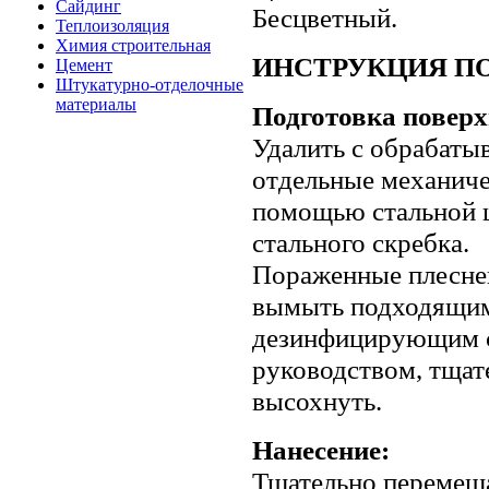
Сайдинг
Бесцветный.
Теплоизоляция
Химия строительная
ИНСТРУКЦИЯ П
Цемент
Штукатурно-отделочные
материалы
Подготовка поверх
Удалить с обрабаты
отдельные механичес
помощью стальной щ
стального скребка.
Пораженные плесне
вымыть подходящ
дезинфицирующим с
руководством, тщат
высохнуть.
Нанесение:
Тщательно перемеша