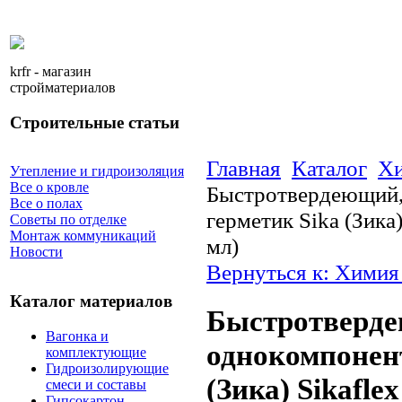
krfr - магазин
стройматериалов
Строительные статьи
Главная
Каталог
Хи
Утепление и гидроизоляция
Все о кровле
Быстротвердеющий,
Все о полах
герметик Sika (Зика
Советы по отделке
Монтаж коммуникаций
мл)
Новости
Вернуться к: Химия
Каталог материалов
Быстротверд
Вагонка и
однокомпонен
комплектующие
Гидроизолирующие
(Зика) Sikafle
смеси и составы
Гипсокартон