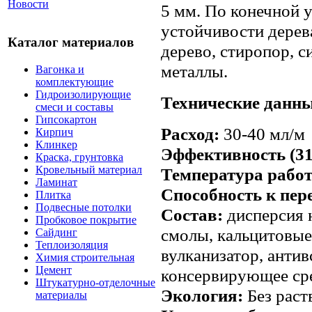
Новости
5 мм. По конечной 
устойчивости дерев
Каталог материалов
дерево, стиропор, с
металлы.
Вагонка и
комплектующие
Гидроизолирующие
Технические данн
смеси и составы
Гипсокартон
Расход:
30-40 мл/м
Кирпич
Клинкер
Эффективность (31
Краска, грунтовка
Кровельный материал
Температура рабо
Ламинат
Способность к пе
Плитка
Подвесные потолки
Состав:
дисперсия 
Пробковое покрытие
смолы, кальцитовые 
Сайдинг
Теплоизоляция
вулканизатор, антив
Химия строительная
Цемент
консервирующее ср
Штукатурно-отделочные
Экология:
Без раст
материалы