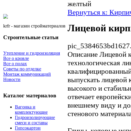
желтый
Вернуться к: Кирпи
Лицевой кир
krfr - магазин стройматериалов
Строительные статьи
pic_5384653bd1627.
Описание
Лицевой к
Утепление и гидроизоляция
Все о кровле
технологическая ли
Все о полах
Советы по отделке
квалифицированный
Монтаж коммуникаций
выпускать лицевой
Новости
высокого и стабильн
отвечает европейск
Каталог материалов
внешнему виду и до
Вагонка и
стенового материала
комплектующие
Гидроизолирующие
смеси и составы
Гипсокартон
Глины, которые исп