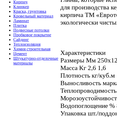
Кирпич
для производства к
Клинкер
Краска, грунтовка
кирпича ТМ «Еврот
Кровельный материал
Ламинат
экологически чисты
Плитка
Подвесные потолки
Пробковое покрытие
Сайдинг
Теплоизоляция
Химия строительная
Характеристики
Цемент
Штукатурно-отделочные
Размеры Мм 250х12
материалы
Масса Кг 2,6 1,6
Плотность кг/куб.м
Выносливость марк
Теплопроводимость 
Морозоустойчивость 
Водопоглощение % 8 
Упаковка шт./поддо