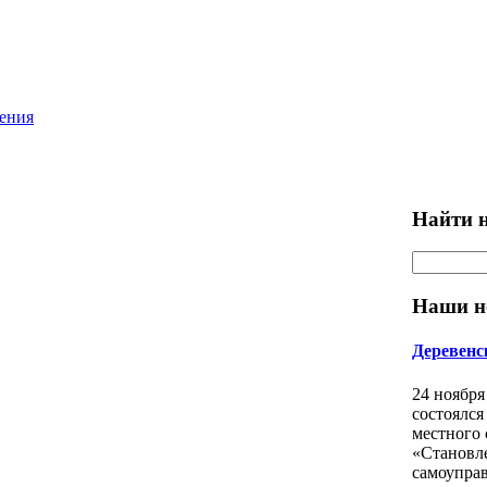
ления
Найти н
Наши н
Деревенс
24 ноября
состоялся
местного
«Становл
самоуправ