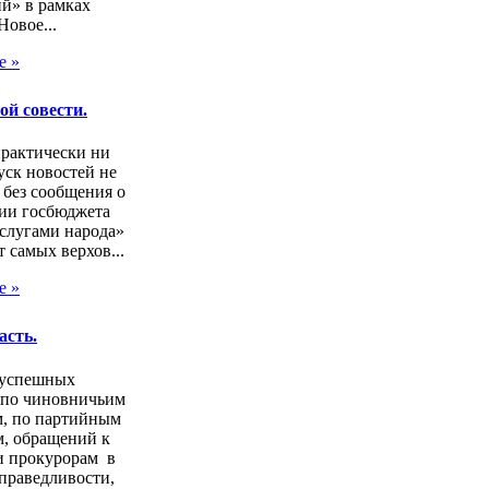
й» в рамках
Новое...
е »
ой совести.
практически ни
ск новостей не
 без сообщения о
ии госбюджета
слугами народа»
т самых верхов...
е »
асть.
зуспешных
 по чиновничьим
м, по партийным
, обращений к
и прокурорам в
праведливости,