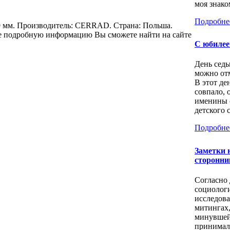
моя знаком
Подробне
 мм. Производитель: CERRAD. Страна: Польша.
е подробную информацию Вы сможете найти на сайте
С юбилее
День седь
можно отм
В этот де
совпало, 
именины 
детского с
Подробне
Заметки 
сторонни
Согласно
социолог
исследов
митингах
минувшей
принимал