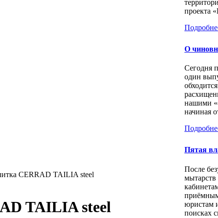
территори
проекта «
Подробне
О чиновн
Сегодня 
один выпу
обходится
расхищен
нашими «
начиная о
Подробне
Пятая вл
После бе
итка CERRAD TAILIA steel
мытарств
кабинета
приёмным
D TAILIA steel
юристам 
поисках с