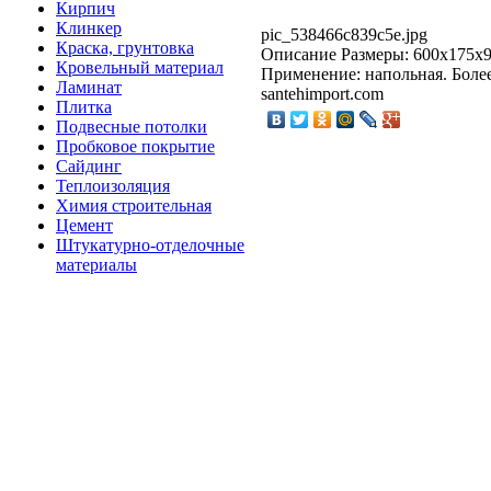
Кирпич
Клинкер
pic_538466c839c5e.jpg
Краска, грунтовка
Описание
Размеры: 600x175x9
Кровельный материал
Применение: напольная. Боле
Ламинат
santehimport.com
Плитка
Подвесные потолки
Пробковое покрытие
Сайдинг
Теплоизоляция
Химия строительная
Цемент
Штукатурно-отделочные
материалы