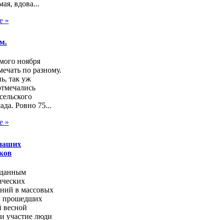
ая, вдова...
е »
м.
мого ноября
ечать по разному.
нь, так уж
отмечались
сельского
ада. Ровно 75...
е »
наших
ков
 данным
ических
аний в массовых
, прошедших
 весной
и участие люди