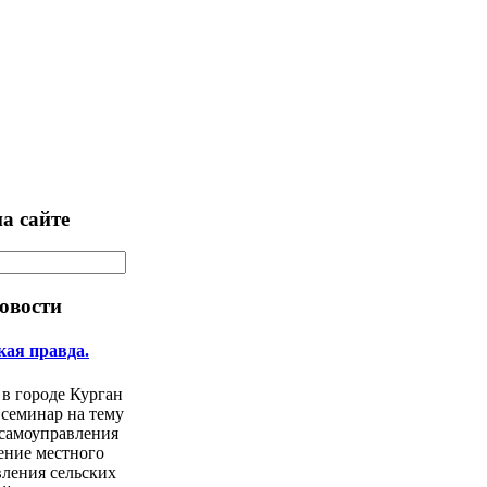
а сайте
овости
кая правда.
 в городе Курган
 семинар на тему
 самоуправления
ение местного
ления сельских