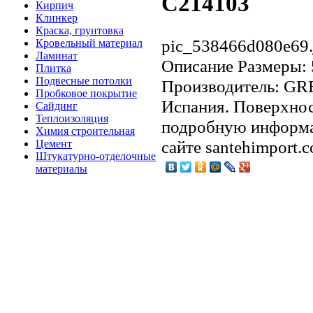
C214103
Кирпич
Клинкер
Краска, грунтовка
pic_538466d080e69.
Кровельный материал
Ламинат
Описание
Размеры: 
Плитка
Подвесные потолки
Производитель: GR
Пробковое покрытие
Испания. Поверхнос
Сайдинг
Теплоизоляция
подробную информа
Химия строительная
сайте santehimport.
Цемент
Штукатурно-отделочные
материалы