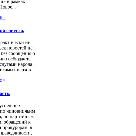
й» в рамках
Новое...
е »
ой совести.
практически ни
ск новостей не
 без сообщения о
ии госбюджета
слугами народа»
т самых верхов...
е »
асть.
зуспешных
 по чиновничьим
м, по партийным
, обращений к
и прокурорам в
праведливости,