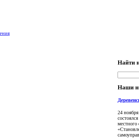
ления
Найти н
Наши н
Деревенс
24 ноября
состоялся
местного
«Становл
самоуправ