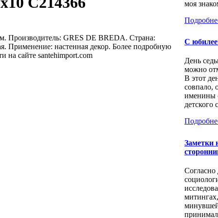
0х10 C214366
моя знаком
Подробне
мм. Производитель: GRES DE BREDA. Страна:
С юбилее
я. Применение: настенная декор. Более подробную
 на сайте santehimport.com
День седь
можно отм
В этот де
совпало, 
именины 
детского с
Подробне
Заметки 
сторонни
Согласно
социолог
исследов
митингах
минувшей
принимал