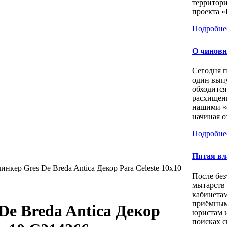
территори
проекта «
Подробне
О чиновн
Сегодня 
один выпу
обходится
расхищен
нашими «
начиная о
Подробне
Пятая вл
инкер Gres De Breda Antica Декор Para Celeste 10х10
После бе
мытарств
кабинета
приёмным
De Breda Antica Декор
юристам 
поисках с