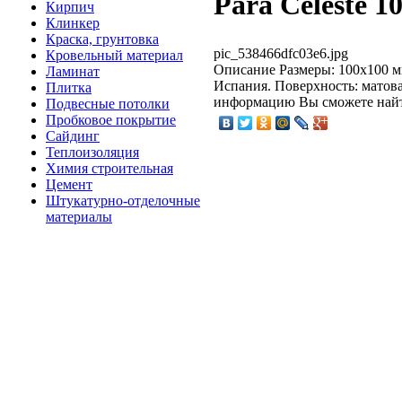
Para Celeste 1
Кирпич
Клинкер
Краска, грунтовка
pic_538466dfc03e6.jpg
Кровельный материал
Описание
Размеры: 100x100 
Ламинат
Испания. Поверхность: матова
Плитка
информацию Вы сможете найти
Подвесные потолки
Пробковое покрытие
Сайдинг
Теплоизоляция
Химия строительная
Цемент
Штукатурно-отделочные
материалы