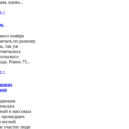
ая, вдова...
е »
м.
мого ноября
ечать по разному.
нь, так уж
отмечались
сельского
ада. Ровно 75...
е »
наших
ков
 данным
ических
аний в массовых
, прошедших
 весной
и участие люди