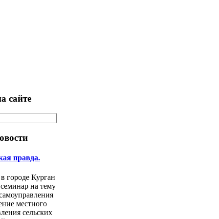
а сайте
овости
кая правда.
 в городе Курган
 семинар на тему
 самоуправления
ение местного
ления сельских