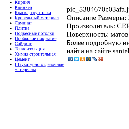
Кирпич
Клинкер
pic_5384670c03afa.
Краска, грунтовка
Описание
Размеры: 
Кровельный материал
Ламинат
Производитель: CE
Плитка
Поверхность: матов
Подвесные потолки
Пробковое покрытие
Более подробную и
Сайдинг
Теплоизоляция
найти на сайте sant
Химия строительная
Цемент
Штукатурно-отделочные
материалы