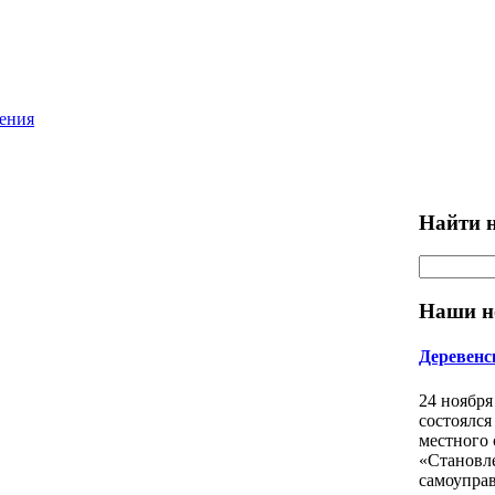
ления
Найти н
Наши н
Деревенс
24 ноября
состоялся
местного
«Становл
самоуправ