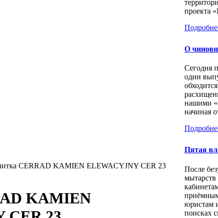
территори
проекта «
Подробне
О чиновн
Сегодня 
один выпу
обходится
расхищен
нашими «
начиная о
Подробне
Пятая вл
литка CERRAD KAMIEN ELEWACYJNY CER 23
После бе
мытарств
кабинета
RAD KAMIEN
приёмным
юристам 
 CER 23
поисках с