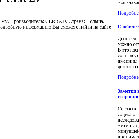
моя знаком
Подробне
 мм. Производитель: CERRAD. Страна: Польша.
С юбилее
 подробную информацию Вы сможете найти на сайте
День седь
можно отм
В этот де
совпало, 
именины 
детского с
Подробне
Заметки 
сторонни
Согласно
социолог
исследов
митингах
минувшей
принимал