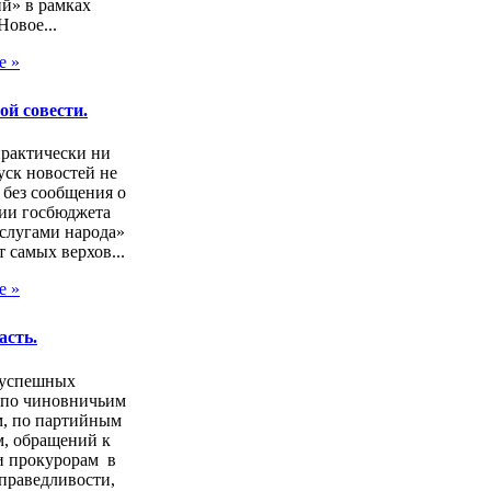
й» в рамках
Новое...
е »
ой совести.
практически ни
ск новостей не
 без сообщения о
ии госбюджета
слугами народа»
т самых верхов...
е »
асть.
зуспешных
 по чиновничьим
м, по партийным
, обращений к
и прокурорам в
праведливости,