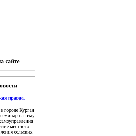
а сайте
овости
кая правда.
 в городе Курган
 семинар на тему
 самоуправления
ение местного
ления сельских