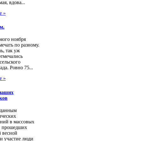
ая, вдова...
е »
м.
мого ноября
ечать по разному.
нь, так уж
отмечались
сельского
ада. Ровно 75...
е »
наших
ков
 данным
ических
аний в массовых
, прошедших
 весной
и участие люди