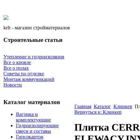
krfr - магазин стройматериалов
Строительные статьи
Утепление и гидроизоляция
Все о кровле
Все о полах
Советы по отделке
Монтаж коммуникаций
Новости
Каталог материалов
Главная
Каталог
Клинкер
П
Вернуться к: Клинкер
Вагонка и
комплектующие
Плитка CER
Гидроизолирующие
смеси и составы
ELEWACYJNY
Гипсокартон