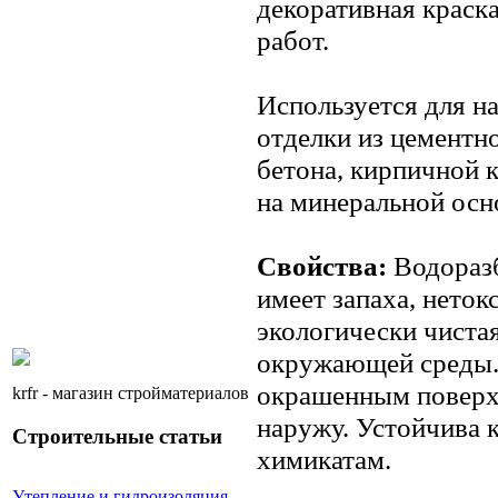
декоративная краск
работ.
Используется для н
отделки из цементн
бетона, кирпичной 
на минеральной осн
Свойства:
Водоразб
имеет запаха, неток
экологически чиста
окружающей среды.
окрашенным поверхн
krfr - магазин стройматериалов
наружу. Устойчива 
Строительные статьи
химикатам.
Утепление и гидроизоляция