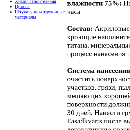
Химия строительная
влажности 75%:
На
Цемент
часа
Штукатурно-отделочные
материалы
Состав:
Акриловые 
кроющие наполнител
титана, минеральны
процесс нанесения 
Система нанесения
очистить поверхнос
участков, грязи, пы
мешающих хорошей 
поверхности должн
30 дней. Нанести г
Fasadkvarts после в
декоративную краск