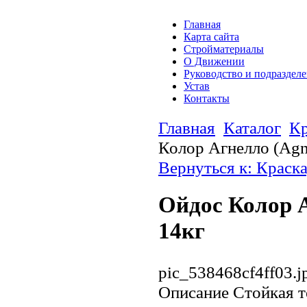
Главная
Карта сайта
Стройматериалы
О Движении
Руководство и подраздел
Устав
Контакты
Главная
Каталог
Кр
Колор Агнелло (Agn
Вернуться к: Краска
Ойдос Колор А
14кг
pic_538468cf4ff03.j
Описание
Стойкая т