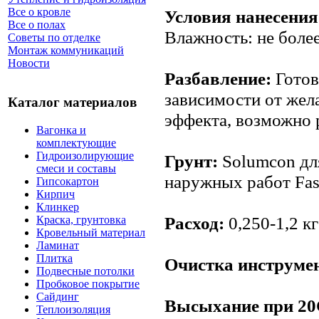
Все о кровле
Условия нанесения
Все о полах
Влажность: не боле
Советы по отделке
Монтаж коммуникаций
Новости
Разбавление:
Готов
зависимости от жел
Каталог материалов
эффекта, возможно 
Вагонка и
комплектующие
Гидроизолирующие
Грунт:
Solumcon для
смеси и составы
наружных работ Fas
Гипсокартон
Кирпич
Клинкер
Расход:
0,250-1,2 кг
Краска, грунтовка
Кровельный материал
Ламинат
Плитка
Очистка инструме
Подвесные потолки
Пробковое покрытие
Сайдинг
Высыхание при 20
Теплоизоляция