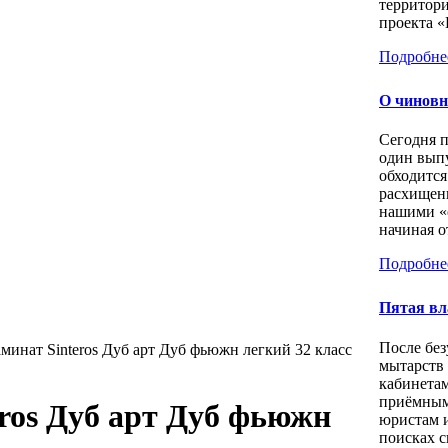
территори
проекта «
Подробне
О чиновн
Сегодня 
один выпу
обходится
расхищен
нашими «
начиная о
Подробне
Пятая вл
После бе
минат Sinteros Дуб арт Дуб фьюжн легкий 32 класс
мытарств
кабинета
приёмным
ros Дуб арт Дуб фьюжн
юристам 
поисках с