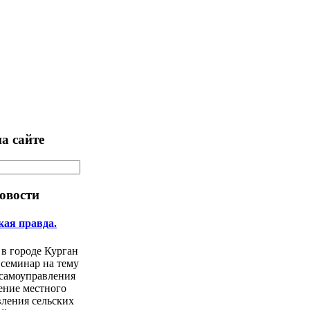
а сайте
овости
кая правда.
 в городе Курган
 семинар на тему
 самоуправления
ение местного
ления сельских