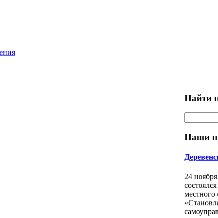
ления
Найти н
Наши н
Деревенс
24 ноября
состоялся
местного
«Становл
самоуправ