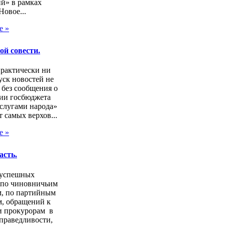
й» в рамках
Новое...
е »
ой совести.
практически ни
ск новостей не
 без сообщения о
ии госбюджета
слугами народа»
т самых верхов...
е »
асть.
зуспешных
 по чиновничьим
м, по партийным
, обращений к
и прокурорам в
праведливости,