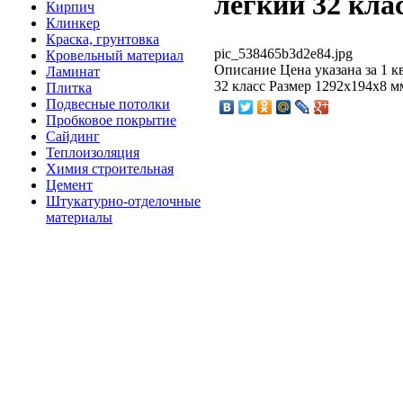
легкий 32 кла
Кирпич
Клинкер
Краска, грунтовка
pic_538465b3d2e84.jpg
Кровельный материал
Описание
Цена указана за 1 
Ламинат
32 класс Размер 1292х194х8 мм
Плитка
Подвесные потолки
Пробковое покрытие
Сайдинг
Теплоизоляция
Химия строительная
Цемент
Штукатурно-отделочные
материалы