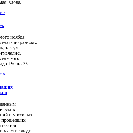
ая, вдова...
е »
м.
мого ноября
ечать по разному.
нь, так уж
отмечались
сельского
ада. Ровно 75...
е »
наших
ков
 данным
ических
аний в массовых
, прошедших
 весной
и участие люди