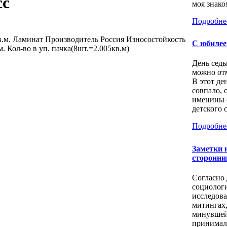
сс
моя знаком
Подробне
кв.м. Ламинат Производитель Россия Износостойкость
С юбилее
. Кол-во в уп. пачка(8шт.=2.005кв.м)
День седь
можно отм
В этот де
совпало, 
именины 
детского с
Подробне
Заметки 
сторонни
Согласно
социолог
исследов
митингах
минувшей
принимал