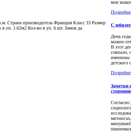
моя знаком
Подробне
в.м. Страна производитель Франция Класс 33 Размер
С юбилее
 уп. 1.62м2 Кол-во в уп. 6 шт. Замок да
День седь
можно отм
В этот де
совпало, 
именины 
детского с
Подробне
Заметки 
сторонни
Согласно
социолог
исследов
митингах
минувшей
принимал