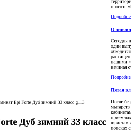
территори
проекта «
Подробне
О чиновн
Сегодня 
один выпу
обходится
расхищен
нашими «
начиная о
Подробне
Пятая вл
После бе
минат Epi Forte Дуб зимний 33 класс g113
мытарств
кабинета
приёмным
orte Дуб зимний 33 класс
юристам 
поисках с