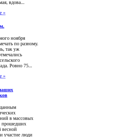
ая, вдова...
е »
м.
мого ноября
ечать по разному.
нь, так уж
отмечались
сельского
ада. Ровно 75...
е »
наших
ков
 данным
ических
аний в массовых
, прошедших
 весной
и участие люди