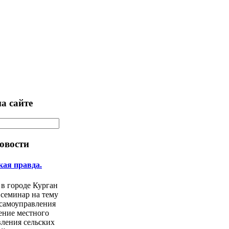
а сайте
овости
кая правда.
 в городе Курган
 семинар на тему
 самоуправления
ение местного
ления сельских