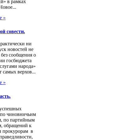
й» в рамках
Новое...
е »
ой совести.
практически ни
ск новостей не
 без сообщения о
ии госбюджета
слугами народа»
т самых верхов...
е »
асть.
зуспешных
 по чиновничьим
м, по партийным
, обращений к
и прокурорам в
праведливости,