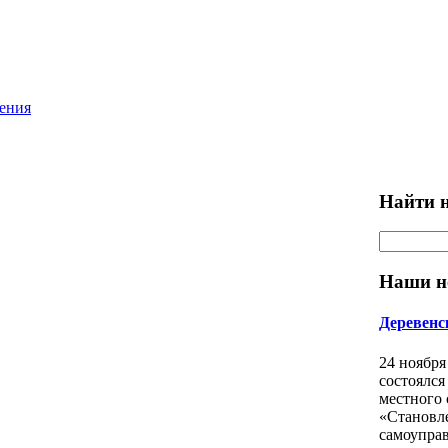
ления
Найти н
Наши н
Деревенс
24 ноября
состоялся
местного
«Становл
самоуправ