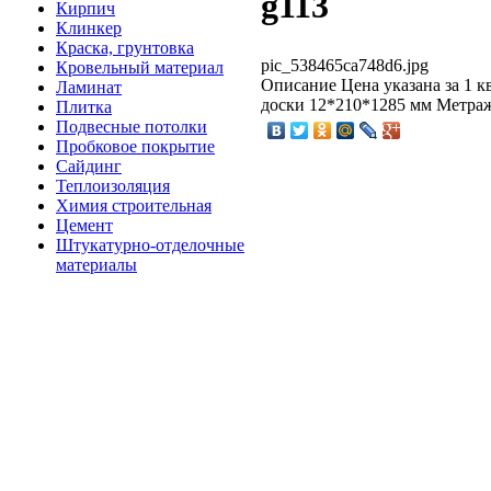
g113
Кирпич
Клинкер
Краска, грунтовка
pic_538465ca748d6.jpg
Кровельный материал
Описание
Цена указана за 1 к
Ламинат
доски 12*210*1285 мм Метраж в
Плитка
Подвесные потолки
Пробковое покрытие
Сайдинг
Теплоизоляция
Химия строительная
Цемент
Штукатурно-отделочные
материалы