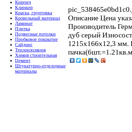
Кирпич
Клинкер
pic_538465e0bd1c0.
Краска, грунтовка
Описание
Цена указа
Кровельный материал
Ламинат
Производитель Герм
Плитка
дуб серый Износост
Подвесные потолки
Пробковое покрытие
1215х166х12,3 мм. К
Сайдинг
Теплоизоляция
пачка(6шт.=1.21кв.м
Химия строительная
Цемент
Штукатурно-отделочные
материалы