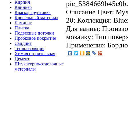
pic_5384669b45c0b.
Кирпич
Клинкер
Описание
Цвет: Мул
Краска, грунтовка
Кровельный материал
20; Коллекция: Blu
Ламинат
Для ванны; Произво
Плитка
Подвесные потолки
мозаику; Тип повер
Пробковое покрытие
Сайдинг
Применение: Бордю
Теплоизоляция
Химия строительная
Цемент
Штукатурно-отделочные
материалы