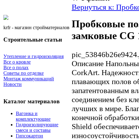
Вернуться к: Пробк
Пробковые по
krfr - магазин стройматериалов
замковые CG 
Строительные статьи
pic_53846b26e9424.
Утепление и гидроизоляция
Описание
Напольны
Все о кровле
Все о полах
CorkArt. Надежност
Советы по отделке
Монтаж коммуникаций
плавающих полов о
Новости
запатентованным в
соединением без кл
Каталог материалов
лучших в мире. Бла
Вагонка и
конечной обработки
комплектующие
Гидроизолирующие
Shield обеспечивает
смеси и составы
износоустойчивость
Гипсокартон