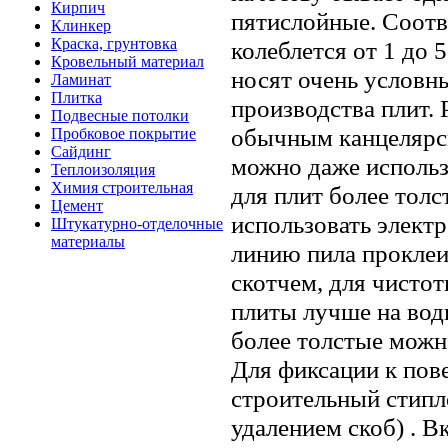
Кирпич
пятислойные. Соотв
Клинкер
Краска, грунтовка
колеблется от 1 до 
Кровельный материал
носят очень условны
Ламинат
Плитка
производства плит. 
Подвесные потолки
обычным канцелярс
Пробковое покрытие
Сайдинг
можно даже использ
Теплоизоляция
Химия строительная
для плит более толс
Цемент
использовать элект
Штукатурно-отделочные
материалы
линию пила прокле
скотчем, для чистот
плиты лучше на вод
более толстые можн
Для фиксации к пов
строительный стип
удалением скоб) . В