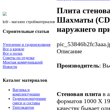
Плита стенова
Шахматы (CDF
krfr - магазин стройматериалов
наружнего пр
Строительные статьи
pic_53846b2fc3aaa.j
Утепление и гидроизоляция
Все о кровле
Описание
Все о полах
Советы по отделке
Монтаж коммуникаций
Производитель
: В
Новости
Каталог материалов
Вагонка и
Стеновая плита
в 
комплектующие
Гидроизолирующие
форматов 1000 Х 19
смеси и составы
качеству бывает одна
Гипсокартон