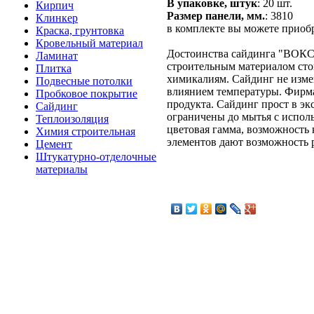
В упаковке, штук
: 20 шт.
Кирпич
Размер панели, мм.
: 3810
Клинкер
в комплекте вы можете приоб
Краска, грунтовка
Кровельный материал
Достоинства сайдинга "ВОКС
Ламинат
строительным материалом ст
Плитка
химикалиям. Сайдинг не измен
Подвесные потолки
влиянием температуры. Фирма
Пробковое покрытие
продукта. Сайдинг прост в эк
Сайдинг
ограничены до мытья с испол
Теплоизоляция
цветовая гамма, возможность
Химия строительная
элементов дают возможность 
Цемент
Штукатурно-отделочные
материалы