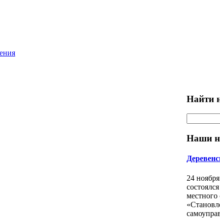
ления
Найти н
Наши н
Деревенс
24 ноября
состоялся
местного
«Становл
самоупра