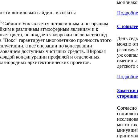
моя знаком
рести виниловый сайдинг и софиты
Подробне
"Сайдинг Vox является нетоксичным и негорящим
С юбилее
ойким к различным атмосферным явлениям и к
яет цвета, не поддается коррозии не лопается под
День седь
 "Вокс" гарантирует многолетнюю прочность этого
можно от
сплуатации, а все операции по консервации
разному. 
ьзованием доступных чистящих средств. Широкая
уж совпал
 каждой конфигурации профилей и отделочных
именины 
разнородных архитектонических проектов.
детского с
Подробне
Заметки
сторонни
Согласно
социолог
исследов
митингах
минувшей
принимал