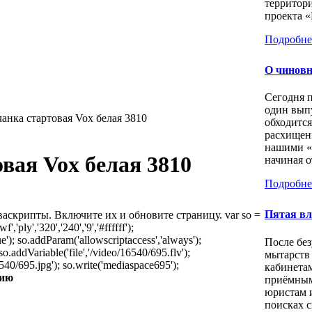
территор
проекта «
Подробне
О чиновн
Сегодня 
один вып
анка стартовая Vox белая 3810
обходится
расхищен
нашими «
вая Vox белая 3810
начиная о
Подробне
Пятая вл
аскрипты. Включите их и обновите страницу. var so =
'ply','320','240','9','#ffffff');
e'); so.addParam('allowscriptaccess','always');
После бе
.addVariable('file','/video/16540/695.flv');
мытарств
540/695.jpg'); so.write('mediaspace695');
кабинета
цию
приёмным
юристам 
поисках 