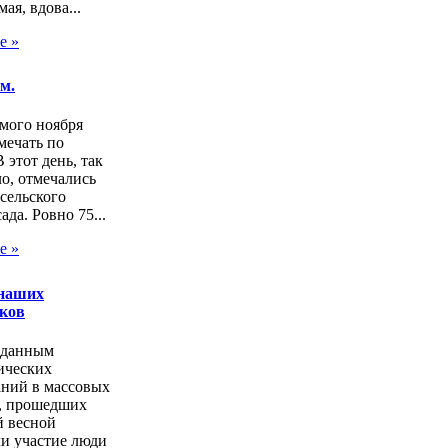
ая, вдова...
е »
м.
мого ноября
мечать по
В этот день, так
о, отмечались
сельского
ада. Ровно 75...
е »
 наших
ков
 данным
ических
аний в массовых
, прошедших
 весной
и участие люди