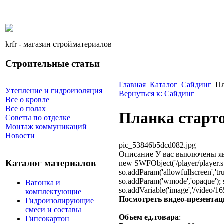
krfr - магазин стройматериалов
Строительные статьи
Главная
Каталог
Сайдинг
Пл
Утепление и гидроизоляция
Вернуться к: Сайдинг
Все о кровле
Все о полах
Планка старто
Советы по отделке
Монтаж коммуникаций
Новости
pic_53846b5dcd082.jpg
Описание
У вас выключены яв
Каталог материалов
new SWFObject('/player/player.swf',
so.addParam('allowfullscreen','tru
so.addParam('wmode','opaque'); so
Вагонка и
so.addVariable('image','/video/16
комплектующие
Посмотреть видео-презента
Гидроизолирующие
смеси и составы
Объем ед.товара
:
Гипсокартон