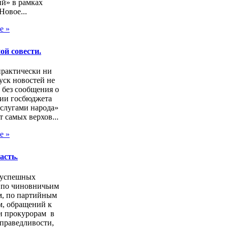
ий» в рамках
Новое...
е »
ой совести.
практически ни
уск новостей не
 без сообщения о
ии госбюджета
слугами народа»
т самых верхов...
е »
асть.
зуспешных
 по чиновничьим
м, по партийным
, обращений к
и прокурорам в
справедливости,