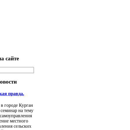
а сайте
овости
кая правда.
 в городе Курган
 семинар на тему
 самоуправления
ение местного
вления сельских