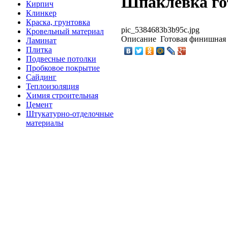
Шпаклевка гот
Кирпич
Клинкер
Краска, грунтовка
pic_5384683b3b95c.jpg
Кровельный материал
Описание
Готовая финишная ш
Ламинат
Плитка
Подвесные потолки
Пробковое покрытие
Сайдинг
Теплоизоляция
Химия строительная
Цемент
Штукатурно-отделочные
материалы