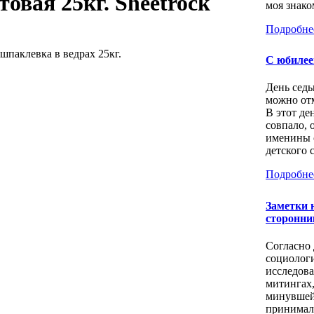
овая 25кг. Sheetrock
моя знаком
Подробне
паклевка в ведрах 25кг.
С юбилее
День седь
можно отм
В этот де
совпало, 
именины 
детского с
Подробне
Заметки 
сторонни
Согласно
социолог
исследов
митингах
минувшей
принимал