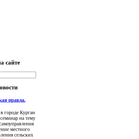
а сайте
овости
кая правда.
 в городе Курган
 семинар на тему
 самоуправления
ение местного
ления сельских