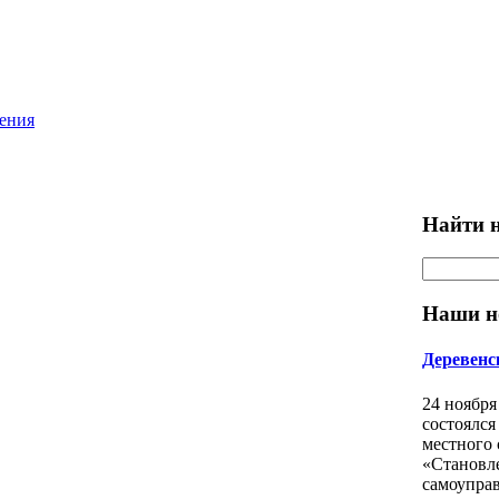
ления
Найти н
Наши н
Деревенс
24 ноября
состоялся
местного
«Становл
самоуправ