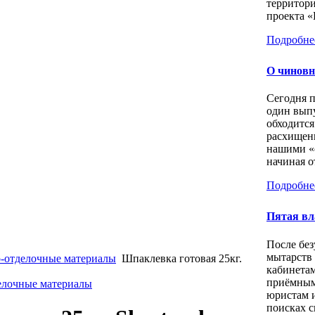
территори
проекта «
Подробне
О чиновн
Сегодня 
один выпу
обходится
расхищен
нашими «
начиная о
Подробне
Пятая вл
После бе
мытарств
-отделочные материалы
Шпаклевка готовая 25кг.
кабинета
приёмным
елочные материалы
юристам 
поисках с