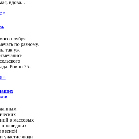
ая, вдова...
е »
м.
мого ноября
ечать по разному.
нь, так уж
отмечались
сельского
ада. Ровно 75...
е »
наших
ков
 данным
ических
аний в массовых
, прошедших
 весной
и участие люди