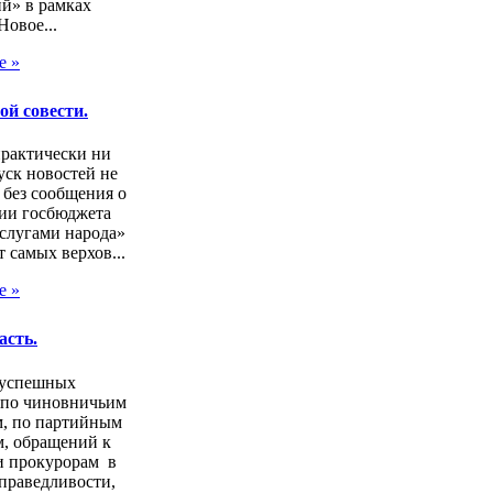
й» в рамках
Новое...
е »
ой совести.
практически ни
ск новостей не
 без сообщения о
ии госбюджета
слугами народа»
т самых верхов...
е »
асть.
зуспешных
 по чиновничьим
м, по партийным
, обращений к
и прокурорам в
праведливости,