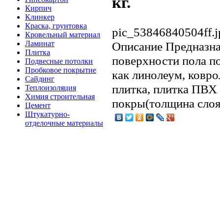
кг.
Кирпич
Клинкер
Краска, грунтовка
pic_53846840504ff.j
Кровельный материал
Ламинат
Описание
Предназна
Плитка
поверхности пола п
Подвесные потолки
Пробковое покрытие
как линолеум, ковро
Сайдинг
плитка, плитка ПВХ
Теплоизоляция
Химия строительная
покры(толщина слоя 
Цемент
Штукатурно-
отделочные материалы