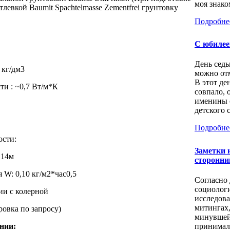
моя знаком
левкой Baumit Spachtelmasse Zementfrei грунтовку
Подробне
С юбилее
День седь
 кг/дм3
можно отм
В этот де
и : ~0,7 Вт/м*К
совпало, 
именины 
детского с
Подробне
сти:
Заметки 
,14м
сторонни
W: 0,10 кг/м2*час0,5
Согласно
социолог
ии с колерной
исследов
митингах
ровка по запросу)
минувшей
принимал
нии: