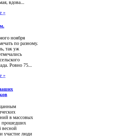
ая, вдова...
е »
м.
мого ноября
ечать по разному.
нь, так уж
отмечались
сельского
ада. Ровно 75...
е »
наших
ков
 данным
ических
аний в массовых
, прошедших
 весной
и участие люди