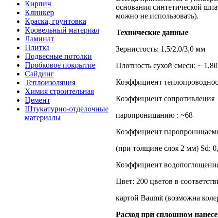
Кирпич
основания синтетической шпат
Клинкер
можно не использовать).
Краска, грунтовка
Кровельный материал
Технические данные
Ламинат
Плитка
Зернистость: 1,5/2,0/3,0 мм
Подвесные потолки
Пробковое покрытие
Плотность сухой смеси: ~ 1,80
Сайдинг
Коэффициент теплопроводност
Теплоизоляция
Химия строительная
Коэффициент сопротивления
Цемент
Штукатурно-отделочные
паропроницанию : ~68
материалы
Коэффициент паропроницаемо
(при толщине слоя 2 мм) Sd: 0
Коэффициент водопоглощения 
Цвет: 200 цветов в соответств
картой Baumit (возможна коле
Расход при сплошном нанесе