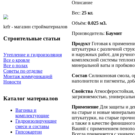
Описание
Вес:
25 кг.
Объём:
0.025 м3.
krfr - магазин стройматериалов
Производитель:
Баумит
Строительные статьи
Продукт
Готовая к применени
штукатурка с различной стру
и наружных работ, для ручно
Утепление и гидроизоляция
комплексной системы теплоиз
Все о кровле
минеральной ваты и пробковог
Все о полах
Советы по отделке
Состав
Силиконовая смола, о
Монтаж коммуникаций
наполнители и пигменты, доба
Новости
Свойства
Атмосферостойкая,
загрязняемостью, универсальн
Каталог материалов
Применение
Для защиты и де
Вагонка и
на старые и новые минеральн
комплектующие
штукатурки, на старые прочн
Гидроизолирующие
а также в качестве финишног
смеси и составы
Baumit с применением пенопо
Гипсокартон
Всегда применяется с универс