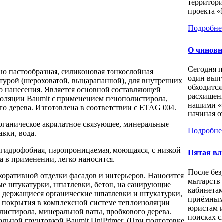
территори
проекта «
Подробне
О чиновн
Сегодня 
ю пастообразная, силиконовая тонкослойная
один выпу
ктурой (шероховатой, выцарапанной), для внутренних
обходится
го нанесения. Является основной составляющей
расхищен
оляции Baumit с применением пенополистирола,
нашими «
о дерева. Изготовлена в соответствии с ETAG 004.
начиная о
рганическое акрилатное связующее, минеральные
Подробне
вки, вода.
 гидрофобная, паропроницаемая, моющаяся, с низкой
Пятая вл
а в применении, легко наносится.
После бе
коративной отделки фасадов и интерьеров. Наносится
мытарств
ые штукатурки, шпатлевки, бетон, на санирующие
кабинета
о держащиеся органические шпатлевки и штукатурки,
приёмным
о покрытия в комплексной системе теплоизоляции
юристам 
листирола, минеральной ваты, пробкового дерева.
поисках с
альной грунтовкой Baumit UniPrimer. (При подготовке