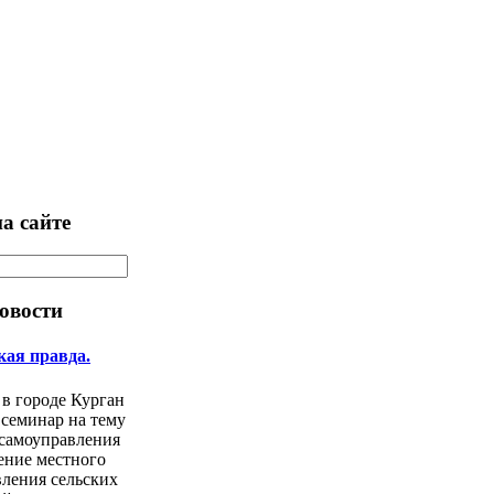
а сайте
овости
кая правда.
 в городе Курган
 семинар на тему
 самоуправления
ение местного
ления сельских