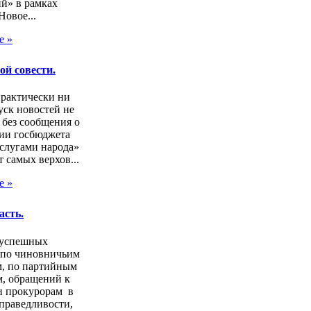
й» в рамках
Новое...
е »
ой совести.
практически ни
ск новостей не
 без сообщения о
ии госбюджета
слугами народа»
т самых верхов...
е »
асть.
зуспешных
 по чиновничьим
м, по партийным
, обращений к
и прокурорам в
праведливости,