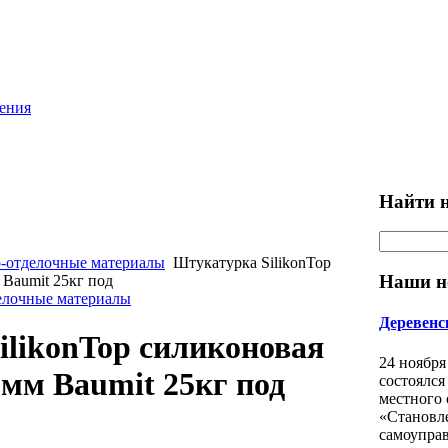
ления
Найти н
-отделочные материалы
Штукатурка SilikonTop
Наши н
 Baumit 25кг под
елочные материалы
Деревенс
ilikonTop силиконовая
24 ноября
5мм Baumit 25кг под
состоялся
местного
«Становл
самоуправ