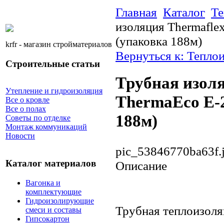
Главная
Каталог
Те
изоляция Thermaflex
(упаковка 188м)
krfr - магазин стройматериалов
Вернуться к: Тепло
Строительные статьи
Трубная изол
Утепление и гидроизоляция
ThermaEco E-2
Все о кровле
Все о полах
188м)
Советы по отделке
Монтаж коммуникаций
Новости
pic_53846770ba63f.
Каталог материалов
Описание
Вагонка и
комплектующие
Гидроизолирующие
Трубная теплоизоля
смеси и составы
Гипсокартон