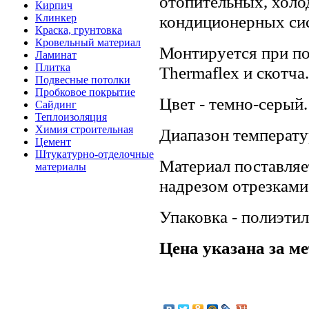
отопительных, холо
Кирпич
Клинкер
кондиционерных си
Краска, грунтовка
Кровельный материал
Монтируется при по
Ламинат
Плитка
Thermaflex и скотча.
Подвесные потолки
Пробковое покрытие
Цвет - темно-серый.
Сайдинг
Теплоизоляция
Химия строительная
Диапазон температур
Цемент
Штукатурно-отделочные
Материал поставляет
материалы
надрезом отрезками 
Упаковка - полиэти
Цена указана за м