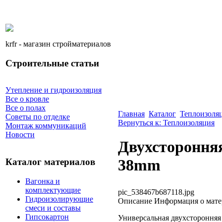
krfr - магазин стройматериалов
Строительные статьи
Утепление и гидроизоляция
Все о кровле
Все о полах
Главная
Каталог
Теплоизоля
Советы по отделке
Вернуться к: Теплоизоляция
Монтаж коммуникаций
Новости
Двухсторонняя
38mm
Каталог материалов
Вагонка и
комплектующие
pic_538467b687118.jpg
Гидроизолирующие
Описание
Информация о матер
смеси и составы
Гипсокартон
Универсальная двухсторонняя