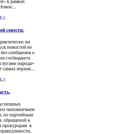
й» в рамках
Новое...
е »
ой совести.
практически ни
ск новостей не
 без сообщения о
ии госбюджета
слугами народа»
т самых верхов...
е »
асть.
зуспешных
 по чиновничьим
м, по партийным
, обращений к
и прокурорам в
праведливости,