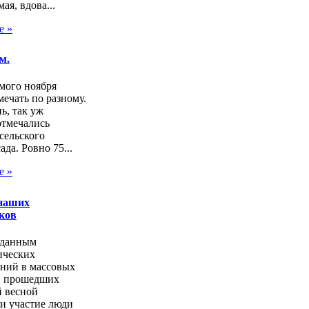
ая, вдова...
е »
м.
мого ноября
ечать по разному.
нь, так уж
отмечались
сельского
ада. Ровно 75...
е »
наших
ков
 данным
ических
аний в массовых
, прошедших
 весной
и участие люди