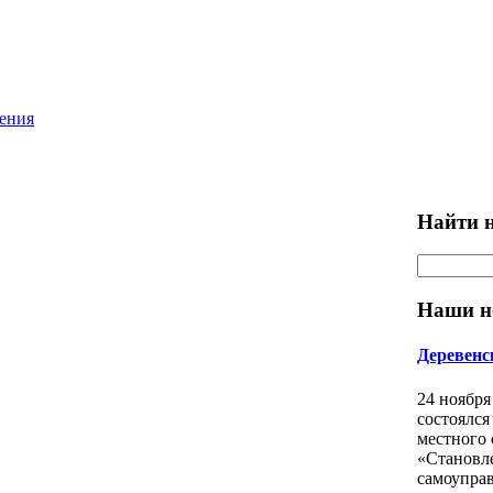
ления
Найти н
Наши н
Деревенс
24 ноября
состоялся
местного
«Становл
самоуправ