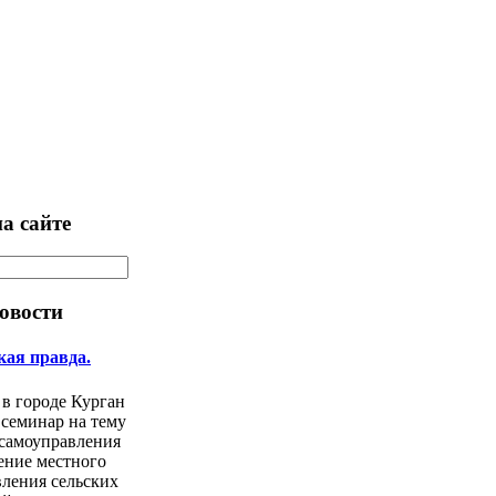
а сайте
овости
кая правда.
 в городе Курган
 семинар на тему
 самоуправления
ение местного
ления сельских