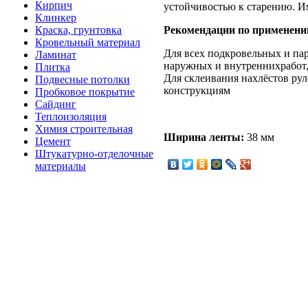
Кирпич
устойчивостью к старению. И
Клинкер
Краска, грунтовка
Рекомендации по применени
Кровельный материал
Для всех подкровельных и па
Ламинат
наружных и внутреннихработ,
Плитка
Для склеивания нахлёстов ру
Подвесные потолки
конструкциям
Пробковое покрытие
Сайдинг
Теплоизоляция
Химия строительная
Ширина ленты:
38 мм
Цемент
Штукатурно-отделочные
материалы