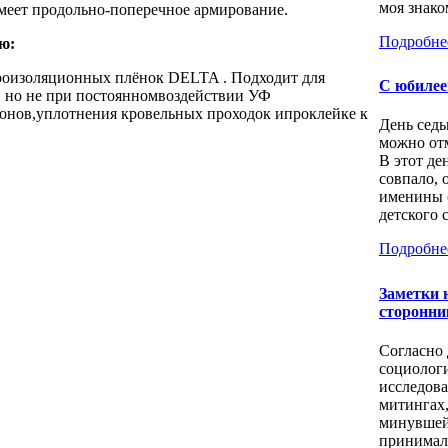
моя знаком
меет продольно-поперечное армирование.
Подробне
ю:
роизоляционных плёнок DELTA . Подходит для
С юбилее
 но не при постоянномвоздействии УФ
лонов,уплотнения кровельных проходок ипроклейке к
День седь
можно отм
В этот де
совпало, 
именины 
детского с
Подробне
Заметки 
сторонни
Согласно
социолог
исследов
митингах
минувшей
принимал