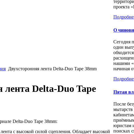
территори
проекта «
Подробне
О чиновн
Сегодня 
один выпу
обходится
расхищен
нашими «
ция
Двухсторонняя лента Delta-Duo Tape 38mm
начиная о
Подробне
 лента Delta-Duo Tape
Пятая вл
После бе
мытарств
кабинета
приёмным
иале Delta-Duo Tape 38mm:
юристам 
поисках с
 лента с высокой силой сцепления. Обладает высокой