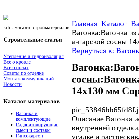
Главная
Каталог
Ва
krfr - магазин стройматериалов
Вагонка:Вагонка из
Строительные статьи
ангарской сосны 14
Вернуться к: Вагон
Утепление и гидроизоляция
Все о кровле
Вагонка:Вагон
Все о полах
Советы по отделке
сосны:Вагонка
Монтаж коммуникаций
Новости
14х130 мм Со
Каталог материалов
pic_53846bb65fd8f.
Вагонка и
Описание
Вагонка и
комплектующие
Гидроизолирующие
внутренней отделки
смеси и составы
усадке и растрески
Гипсокартон