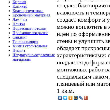
Кирпич
создает благоприят
Клинкер
Краска, грунтовка
влажность и темпер
Кровельный материал
создает комфорт и 
Ламинат
Плитка
можно воплотить в 
Подвесные потолки
идеи по оформлению
Пробковое покрытие
Сайдинг
стены и улучшить з
Теплоизоляция
Химия строительная
обладает прекрасн
Цемент
характеристиками: о
Штукатурно-отделочные
материалы
поддается деформац
монтажных работ в
специальным лаком,
глянцевый или матов
1 кв.м.