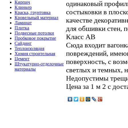
одинаковый профиль
Кирпич
Клинкер
состыковки в плоско
Краска, грунтовка
Кровельный материал
качестве декоратив
Ламинат
для обшивки стен, п
Плитка
Подвесные потолки
Класс АВ
Пробковое покрытие
Сайдинг
Сюда входит вагонк
Теплоизоляция
повреждений, имею
Химия строительная
Цемент
поверхность, с во
Штукатурно-отделочные
светлых и темных, 
материалы
Недопустимы трещин
Цена за 1 м 2 с дос