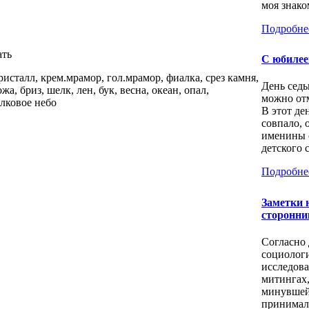
моя знаком
Подробне
ать
С юбилее
ристалл, крем.мрамор, гол.мрамор, фиалка, срез камня,
День седь
жа, бриз, шелк, лен, бук, весна, океан, опал,
можно отм
лковое небо
В этот де
совпало, 
именины 
детского с
Подробне
Заметки 
сторонни
Согласно
социолог
исследов
митингах
минувшей
принимал