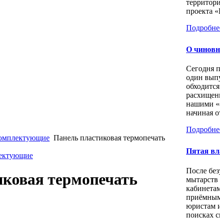
территори
проекта «
Подробне
О чиновн
Сегодня 
один выпу
обходится
расхищен
нашими «
начиная о
Подробне
комплектующие
Панель пластиковая термопечать
Пятая вл
лектующие
После бе
иковая термопечать
мытарств
кабинета
приёмным
юристам 
поисках с