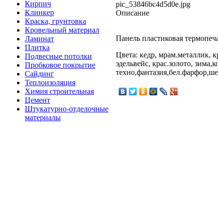
Кирпич
pic_53846bc4d5d0e.jpg
Клинкер
Описание
Краска, грунтовка
Кровельный материал
Панель пластиковая термопеч
Ламинат
Плитка
Цвета: кедр, мрам.металлик, к
Подвесные потолки
эдельвейс, крас.золото, зима,ко
Пробковое покрытие
техно,фантазия,бел.фарфор,ше
Сайдинг
Теплоизоляция
Химия строительная
Цемент
Штукатурно-отделочные
материалы