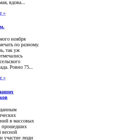
ая, вдова...
е »
м.
мого ноября
ечать по разному.
нь, так уж
отмечались
сельского
ада. Ровно 75...
е »
наших
ков
 данным
ических
аний в массовых
, прошедших
 весной
и участие люди