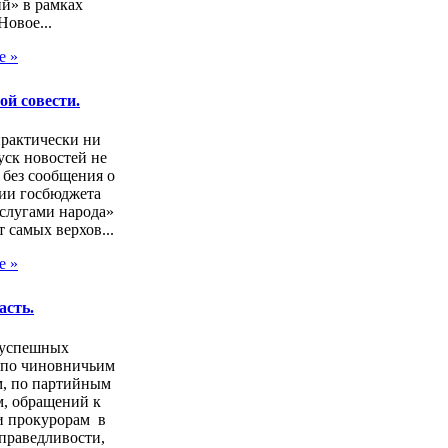
й» в рамках
Новое...
е »
ой совести.
практически ни
ск новостей не
 без сообщения о
ии госбюджета
слугами народа»
т самых верхов...
е »
асть.
зуспешных
 по чиновничьим
м, по партийным
, обращений к
и прокурорам в
праведливости,