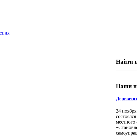
ления
Найти н
Наши н
Деревенс
24 ноября
состоялся
местного
«Становл
самоуправ