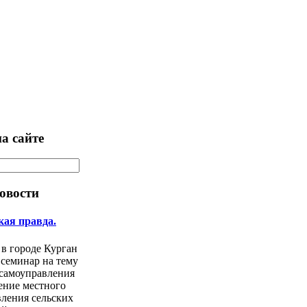
а сайте
овости
кая правда.
 в городе Курган
 семинар на тему
 самоуправления
ение местного
ления сельских